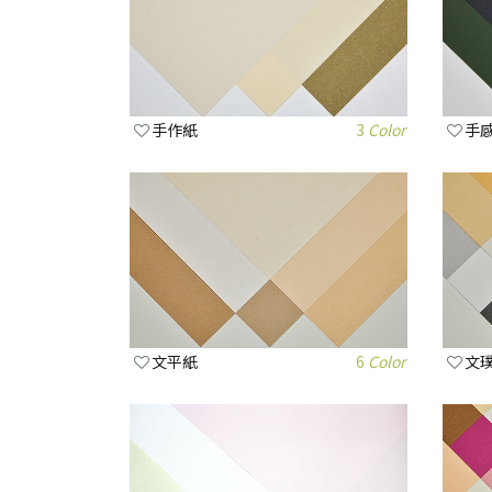
手作紙
3
Color
手
文平紙
6
Color
文