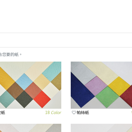
合您要的紙。
紋紙
18
Color
帕絲紙