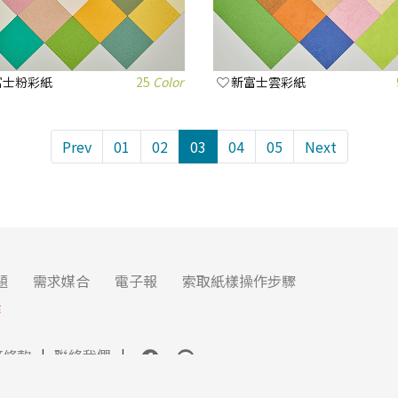
富士粉彩紙
25
Color
新富士雲彩紙
Prev
01
02
03
04
05
Next
題
需求媒合
電子報
索取紙樣操作步驟
作
務條款
聯絡我們