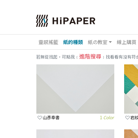
靈感搖籃
紙的種類
紙の教室
線上購買
進階搜尋
若無從找起，可點我﹝
﹞找看看有沒有符
山彥奉書
1
Color
岩