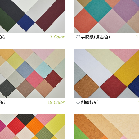
感紙
7
Color
手感紙(復古色)
1
璞紙
19
Color
斜織紋紙