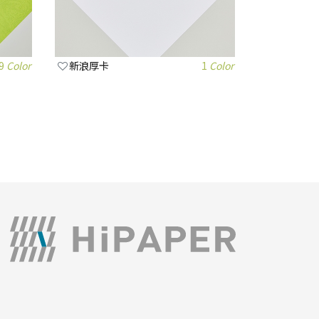
9
Color
新浪厚卡
1
Color
© 2019-2026 HiPAPER. All right reserved.