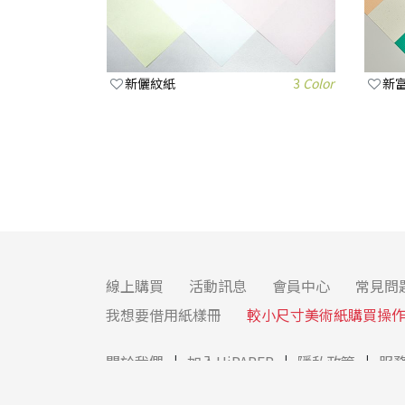
新儷紋紙
3
Color
新
線上購買
活動訊息
會員中心
常見問
我想要借用紙樣冊
較小尺寸美術紙購買操
關於我們
加入HiPAPER
隱私政策
服