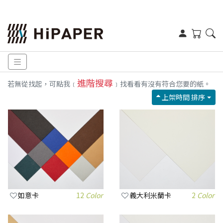
進階搜尋
若無從找起，可點我﹝
﹞找看看有沒有符合您要的紙。
上架時間 排序
如意卡
12
Color
義大利米蘭卡
2
Color