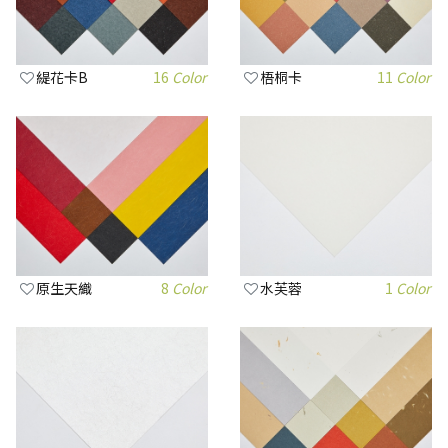
緹花卡B
16
Color
梧桐卡
11
Color
原生天織
8
Color
水芙蓉
1
Color