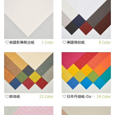
英國影舞剛古紙
1
Color
美國格紋紙
8
Color
麻烙紙
12
Color
日本丹迪紙-Dark系列
14
Color