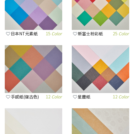
日本NT元素紙
15
Color
新富士粉彩紙
25
Color
手感紙(復古色)
12
Color
星塵紙
12
Color