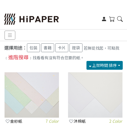
選擇用途：
包裝
書籍
卡片
提袋
若無從找起，可點我
進階搜尋
﹝
﹞找看看有沒有符合您要的紙。
上架時間 排序
金紗紙
7
Color
沐棉紙
2
Color