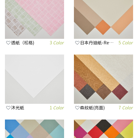
透紙（松格)
3
Color
日本丹迪紙-Reddish系列
5
Color
沐光紙
1
Color
森紋紙(亮面)
7
Color