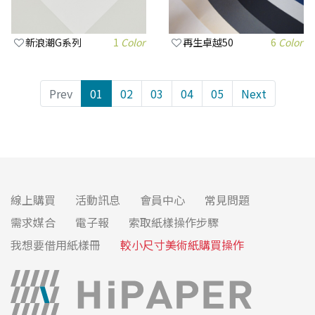
新浪潮G系列
1
Color
再生卓越50
6
Color
Prev
01
02
03
04
05
Next
線上購買
活動訊息
會員中心
常見問題
需求媒合
電子報
索取紙樣操作步驟
我想要借用紙樣冊
較小尺寸美術紙購買操作