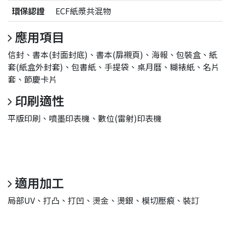
環保認證
ECF紙漿共混物
應用項目
信封、書本(封面封底)、書本(扉襯頁)、海報、包裝盒、紙
套(紙盒外封套)、包書紙、手提袋、桌月曆、糊裱紙、名片
套、節慶卡片
印刷適性
平版印刷、噴墨印表機、數位(雷射)印表機
適用加工
局部UV、打凸、打凹、
燙金
、燙銀、模切壓痕、裝訂