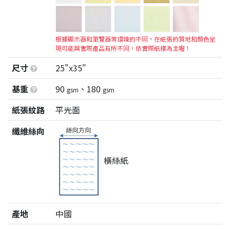
根據顯示器和瀏覽器等環境的不同，在紙張的質地和顏色呈
現可能與實際產品有所不同，依實際紙樣為主喔！
尺寸
25"x35"
基重
90
、180
gsm
gsm
紙張紋路
平光面
纖維絲向
橫絲紙
產地
中國