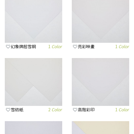
幻象牌超雪銅
1
Color
亮彩映畫
1
Color
雪紡紙
2
Color
高階彩印
1
Color