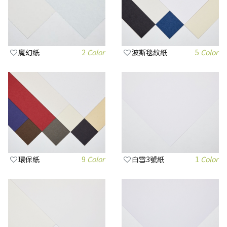
魔幻紙
2
Color
波斯毯紋紙
5
Color
環保紙
9
Color
白雪3號紙
1
Color