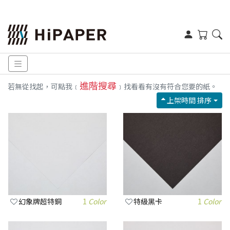
進階搜尋
若無從找起，可點我﹝
﹞找看看有沒有符合您要的紙。
上架時間 排序
幻象牌超特銅
1
Color
特級黑卡
1
Color