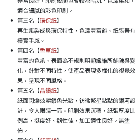
非常良好，印刷後顏色會較為暗沉、色澤柔和，
適合細膩的彩色印刷。
第三名【
環保紙
】
再生漿製成與環保特性，色澤豐富飽、紙張帶有
樸實手感。
第四名【
香草紙
】
豐富的色系、表面為不規則明顯纖維所鋪陳與變
化，針對不同特性，使產品表現多樣化的視覺效
果，呈現不同風格。
第五名【
晶鑽紙
】
紙面閃爍炫麗銀色光點，彷彿繁星點點的銀河設
計，令人眼睛一亮。印刷效果沉穩，紙張厚度比
例高，挺度好、韌性佳，加工適性良好。無塗
佈。