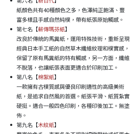
第六名【
新百代
】
紙顏色共有40種顏色之多，色澤純正飽滿、豐
富多樣且手感自然純樸，帶有紙張原始觸感。
第七名【
薪傳瑪芬紙
】
改良於傳統的馬糞紙，運用特殊技術，重新呈現
經典日本手工紙的自然草木纖維紋理和樸實感，
保留了原有馬糞紙的特有觸感，另一方面，纖維
不脫落，也讓紙張表面更適合於印刷加工。
第八名【
棉絮紙
】
一款擁有古樸質感與優良印刷適性的高級美術
紙，是追求自然風的首選。紙張平滑、紙質紮實
硬挺。適合一般四色印刷，各種印後加工。無塗
佈。
第九名【
木紋紙
】