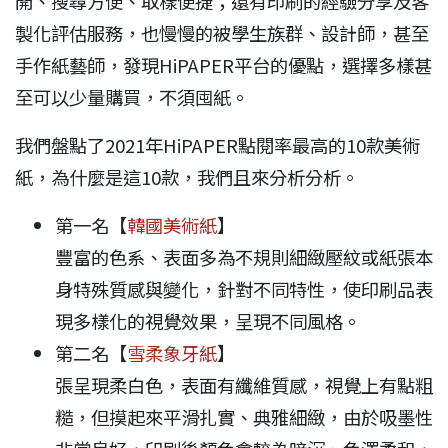
開、搜尋方便、取樣便捷；還有印刷的經驗分享及客
製化評估服務，也慢慢的被學生族群、設計師，甚至
手作紙藝師，發現HiPAPER平台的優點，選擇多樣甚
至可以少量購買，不須囤紙。
我們盤點了2021年HiPAPER點閱率最高的10款美術
紙，為什麼是這10款，我們且來分析分析。
第一名【
韓國美術紙
】
豐富的色系、表面多為不規則細緻壓紋或紙張本
身特殊質感與變化，針對不同特性，使印刷品表
現多樣化的視覺效果，呈現不同風格。
第二名【
雪柔象牙紙
】
張呈現柔白色，表面有纖維質感，視覺上有點粗
糙，但摸起來平滑扎實、典雅細緻，由於吸墨性